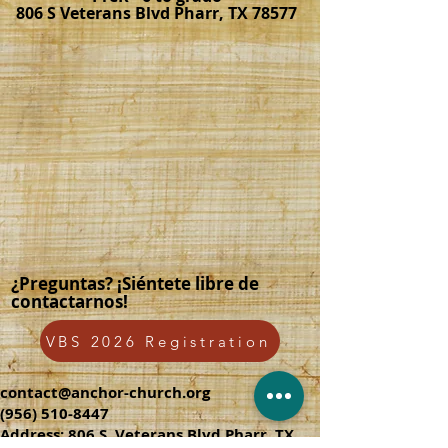
806 S Veterans Blvd Pharr, TX 78577
¿Preguntas? ¡Siéntete libre de
contactarnos!
VBS 2026 Registration
contact@anchor-church.org
(956) 510-8447
Address: 806 S. Veterans Blvd Pharr, TX