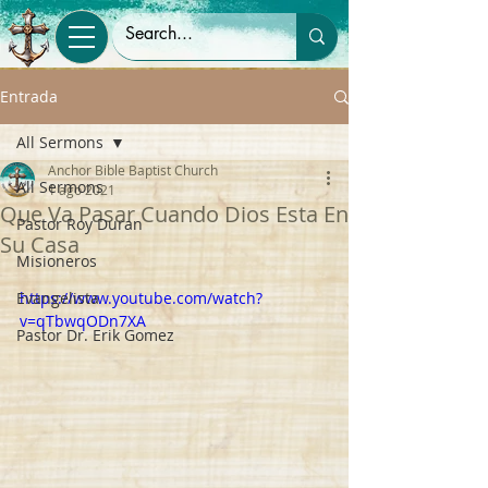
Entrada
All Sermons
Anchor Bible Baptist Church
All Sermons
1 ago 2021
Que Va Pasar Cuando Dios Esta En
Pastor Roy Duran
Su Casa
Misioneros
Evangelista
https://www.youtube.com/watch?
v=qTbwqODn7XA
Pastor Dr. Erik Gomez