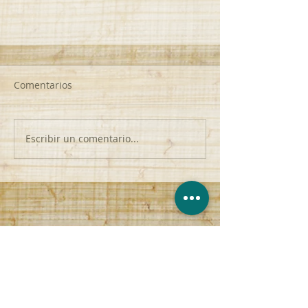
Comentarios
Escribir un comentario...
The God of One | Missionary
Eddie Woodfield
contact@anchor-church.org
(956) 510-8447